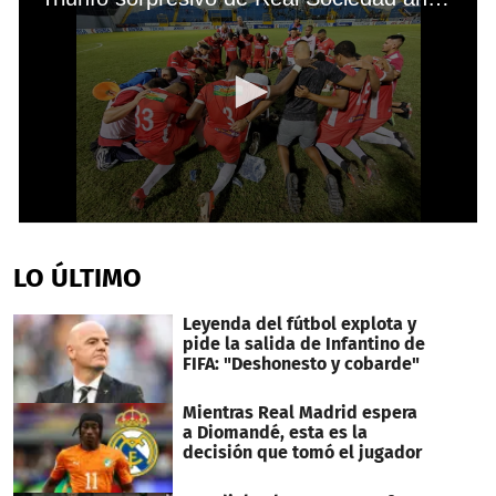
0
seconds
of
LO ÚLTIMO
1
minute,
42
Leyenda del fútbol explota y
seconds
pide la salida de Infantino de
FIFA: "Deshonesto y cobarde"
Mientras Real Madrid espera
a Diomandé, esta es la
decisión que tomó el jugador