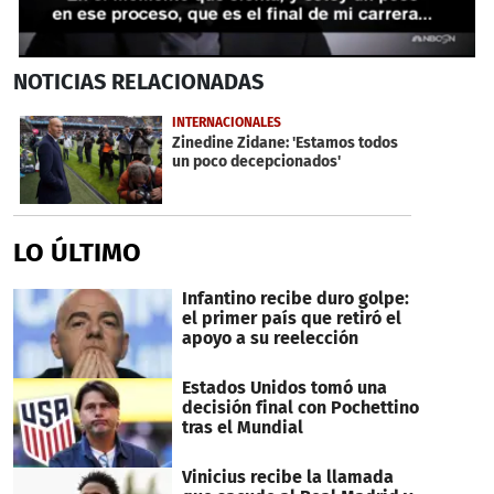
0
NOTICIAS
RELACIONADAS
seconds
of
41
INTERNACIONALES
seconds
Zinedine Zidane: 'Estamos todos
un poco decepcionados'
LO ÚLTIMO
Infantino recibe duro golpe:
el primer país que retiró el
apoyo a su reelección
Estados Unidos tomó una
decisión final con Pochettino
tras el Mundial
Vinicius recibe la llamada