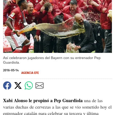
X
X
X
Así celebraron jugadores del Bayern con su entrenador Pep
Guardiola.
2016-05-14
AGENCIA EFE
Xabi Alonso le propinó a Pep Guardiola
una de las
varias duchas de cervezas a las que se vio sometido hoy el
entrenador catalán para celebrar su tercera y última