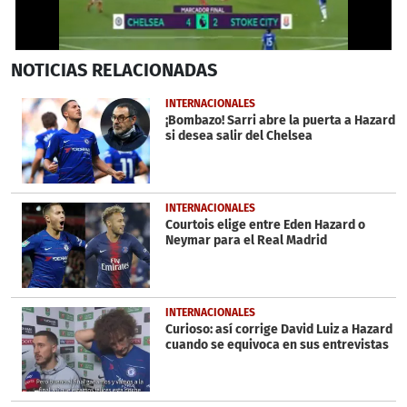
0
NOTICIAS
RELACIONADAS
seconds
of
1
INTERNACIONALES
minute,
¡Bombazo! Sarri abre la puerta a Hazard
53
si desea salir del Chelsea
seconds
INTERNACIONALES
Courtois elige entre Eden Hazard o
Neymar para el Real Madrid
INTERNACIONALES
Curioso: así corrige David Luiz a Hazard
cuando se equivoca en sus entrevistas