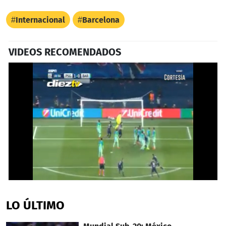
Internacional
Barcelona
VIDEOS RECOMENDADOS
0
seconds
of
LO ÚLTIMO
32
seconds