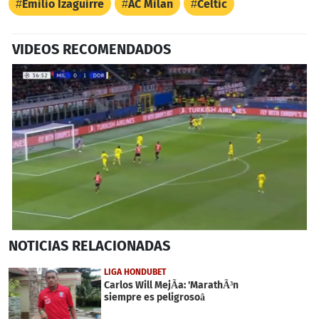
Emilio Izaguirre
AC Milan
Celtic
VIDEOS RECOMENDADOS
0
NOTICIAS
RELACIONADAS
seconds
of
51
LIGA HONDUBET
seconds
Carlos Will MejÃ­a: 'MarathÃ³n
siempre es peligrosoâ