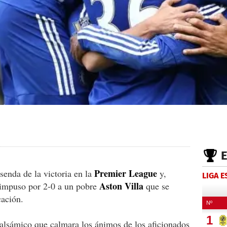
Premier League
senda de la victoria en la
y,
LIGA 
Aston Villa
impuso por 2-0 a un pobre
que se
cación.
 balsámico que calmara los ánimos de los aficionados