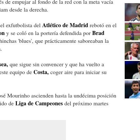
és de empujar al fondo de la red con la meta vacía
liam desde la derecha.
Atlético de Madrid
l exfutbolista del
rebotó en el
on
Brad
y se coló en la portería defendida por
 hinchas 'blues', que prácticamente saboreaban la
a.
sea,
que sigue sin convencer y que ha vuelto a
Costa,
 este equipo de
coger aire para iniciar su
José Mourinho ascienden hasta la undécima posición
Liga de Campeones
tido de
del próximo martes