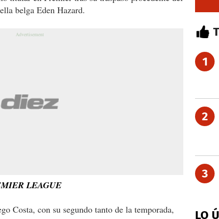
rella belga Eden Hazard.
1
2
3
EMIER LEAGUE
ego Costa, con su segundo tanto de la temporada,
LO 