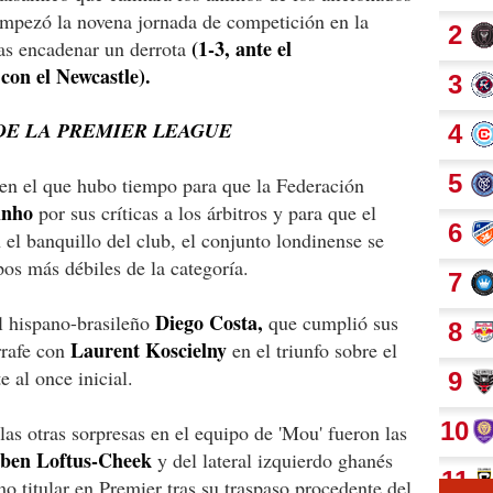
empezó la novena jornada de competición en la
(1-3, ante el
ras encadenar un derrota
con el Newcastle).
DE LA PREMIER LEAGUE
 en el que hubo tiempo para que la Federación
inho
por sus críticas a los árbitros y para que el
 el banquillo del club, el conjunto londinense se
os más débiles de la categoría.
Diego Costa,
l hispano-brasileño
que cumplió sus
Laurent Koscielny
rrafe con
en el triunfo sobre el
e al once inicial.
as otras sorpresas en el equipo de 'Mou' fueron las
ben Loftus-Cheek
y del lateral izquierdo ghanés
o titular en Premier tras su traspaso procedente del