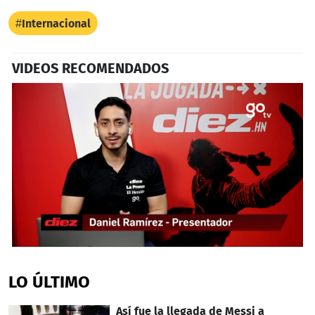
Internacional
VIDEOS RECOMENDADOS
0
seconds
of
LO ÚLTIMO
4
minutes,
53
Así fue la llegada de Messi a