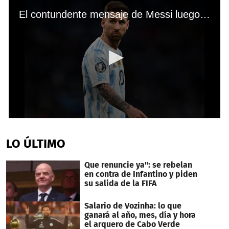
El contundente mensaje de Messi luego de vencer a Italia y conquistar la Finalissima con Argentina
0
seconds
of
LO ÚLTIMO
1
minute,
53
Que renuncie ya": se rebelan
seconds
en contra de Infantino y piden
su salida de la FIFA
Salario de Vozinha: lo que
ganará al año, mes, día y hora
el arquero de Cabo Verde