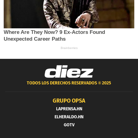
TODOS LOS DERECHOS RESERVADOS ®
2025
GRUPO OPSA
LAPRENSA.HN
ELHERALDO.HN
GOTV