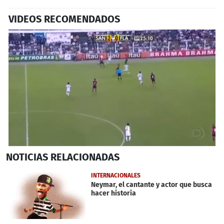
VIDEOS RECOMENDADOS
0
NOTICIAS
RELACIONADAS
seconds
of
1
INTERNACIONALES
minute,
Neymar, el cantante y actor que busca
10
hacer historia
seconds