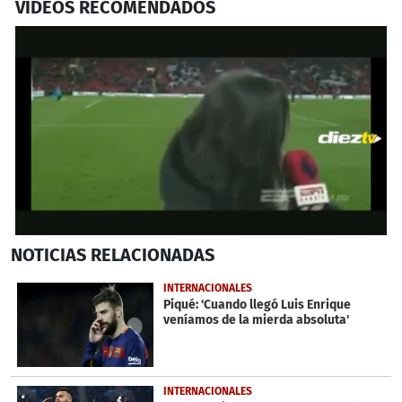
VIDEOS RECOMENDADOS
0
NOTICIAS
RELACIONADAS
seconds
of
31
INTERNACIONALES
seconds
Piqué: 'Cuando llegó Luis Enrique
veníamos de la mierda absoluta'
INTERNACIONALES