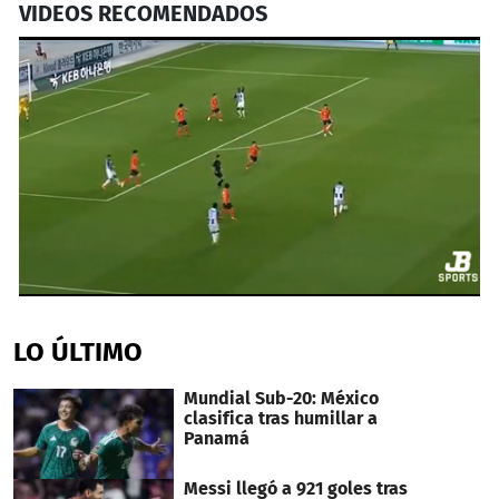
VIDEOS RECOMENDADOS
0
seconds
of
LO ÚLTIMO
36
seconds
Mundial Sub-20: México
clasifica tras humillar a
Panamá
Messi llegó a 921 goles tras