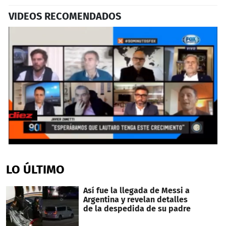
VIDEOS RECOMENDADOS
0
seconds
of
LO ÚLTIMO
1
minute,
20
Así fue la llegada de Messi a
seconds
Argentina y revelan detalles
de la despedida de su padre