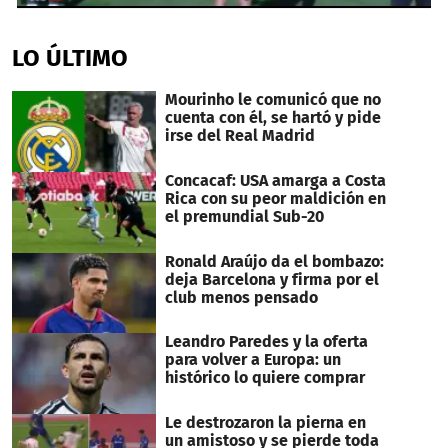
0
seconds
of
LO ÚLTIMO
32
seconds
Mourinho le comunicó que no
cuenta con él, se hartó y pide
irse del Real Madrid
Concacaf: USA amarga a Costa
Rica con su peor maldición en
el premundial Sub-20
Ronald Araújo da el bombazo:
deja Barcelona y firma por el
club menos pensado
Leandro Paredes y la oferta
para volver a Europa: un
histórico lo quiere comprar
Le destrozaron la pierna en
un amistoso y se pierde toda