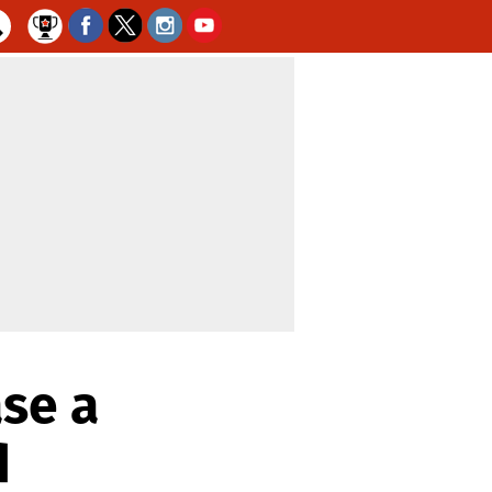
ase a
d