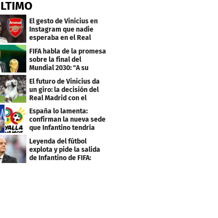
ÚLTIMO
El gesto de Vinicius en
Instagram que nadie
esperaba en el Real
Madrid
FIFA habla de la promesa
sobre la final del
Mundial 2030: "A su
debido tiempo"
El futuro de Vinicius da
un giro: la decisión del
Real Madrid con el
brasileño
España lo lamenta:
confirman la nueva sede
que Infantino tendría
para el Mundial 2030
Leyenda del fútbol
explota y pide la salida
de Infantino de FIFA:
"Deshonesto y cobarde"