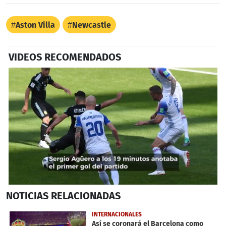
Aston Villa
Newcastle
VIDEOS RECOMENDADOS
0
NOTICIAS
RELACIONADAS
seconds
of
46
INTERNACIONALES
seconds
Así se coronará el Barcelona como