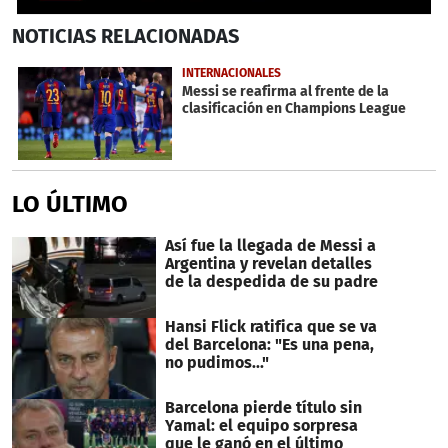
0
NOTICIAS
RELACIONADAS
seconds
of
1
INTERNACIONALES
minute,
Messi se reafirma al frente de la
1
clasificación en Champions League
second
LO ÚLTIMO
Así fue la llegada de Messi a
Argentina y revelan detalles
de la despedida de su padre
Hansi Flick ratifica que se va
del Barcelona: "Es una pena,
no pudimos..."
Barcelona pierde título sin
Yamal: el equipo sorpresa
que le ganó en el último