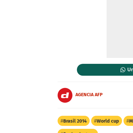
Un
AGENCIA AFP
Brasil 2014
World cup
M