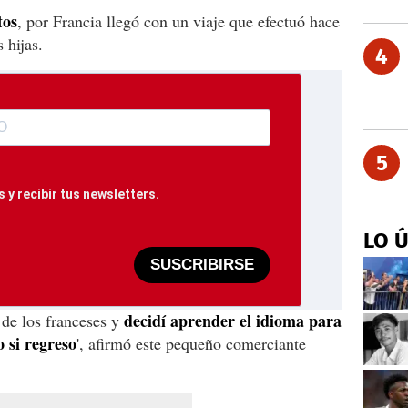
tos
, por Francia llegó con un viaje que efectuó hace
 hijas.
4
5
 y recibir tus newsletters.
LO 
SUSCRIBIRSE
decidí aprender el idioma para
 de los franceses y
o si regreso
', afirmó este pequeño comerciante