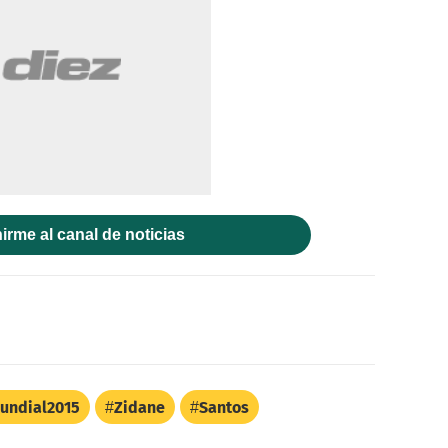
irme al canal de noticias
undial2015
Zidane
Santos