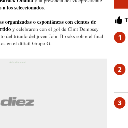
e Barack Obama
y la presencia del vicepresidente
a los seleccionados
.
tas organizadas o espontáneas con cientos de
rtido
y celebraron con el gol de Clint Dempsey
o del triunfo del joven John Brooks sobre el final
1
tos en el difícil Grupo G.
2
3