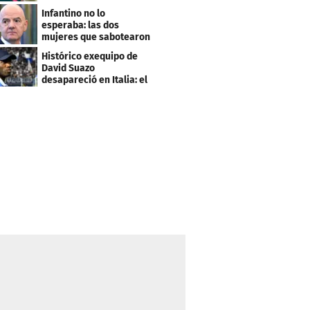
este salario
Infantino no lo
esperaba: las dos
mujeres que sabotearon
sus planes con el
Histórico exequipo de
Mundial
David Suazo
desapareció en Italia: el
fin de una era