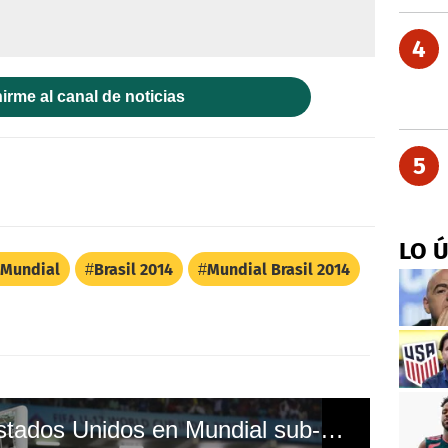
4
irme al canal de noticias
5
LO 
Mundial
Brasil 2014
Mundial Brasil 2014
Inglaterra humilla a Estados Unidos en Mundial sub-17 de la India