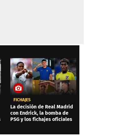
FICHAJES
La decisión de Real Madrid
con Endrick, la bomba de
s
PSG y los fichajes oficiales