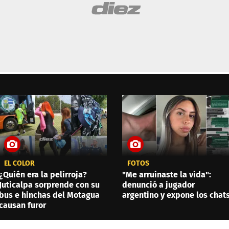
EL COLOR
FOTOS
¿Quién era la pelirroja?
"Me arruinaste la vida":
Juticalpa sorprende con su
denunció a jugador
bus e hinchas del Motagua
argentino y expone los chat
causan furor