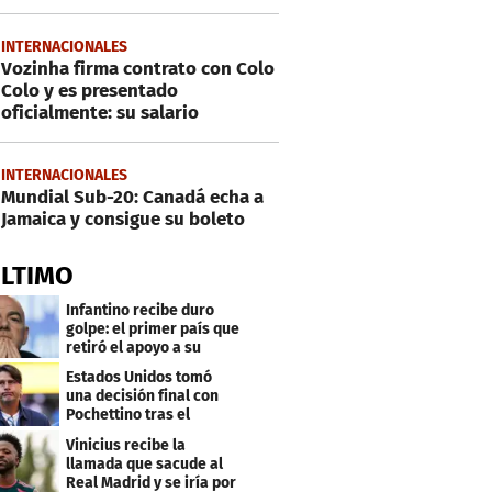
INTERNACIONALES
Vozinha firma contrato con Colo
Colo y es presentado
oficialmente: su salario
INTERNACIONALES
Mundial Sub-20: Canadá echa a
Jamaica y consigue su boleto
ÚLTIMO
Infantino recibe duro
golpe: el primer país que
retiró el apoyo a su
reelección
Estados Unidos tomó
una decisión final con
Pochettino tras el
Mundial
Vinicius recibe la
llamada que sacude al
Real Madrid y se iría por