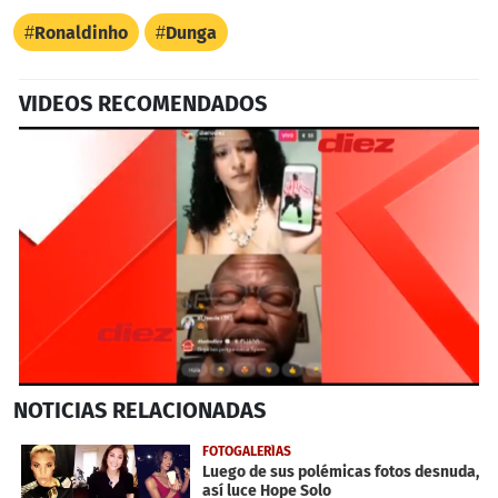
Ronaldinho
Dunga
VIDEOS RECOMENDADOS
0
NOTICIAS
RELACIONADAS
seconds
of
4
FOTOGALERÍAS
minutes,
Luego de sus polémicas fotos desnuda,
16
así luce Hope Solo