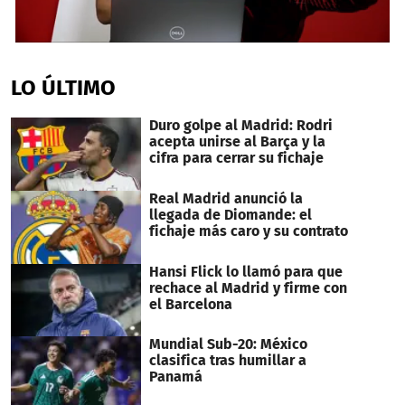
0
seconds
of
LO ÚLTIMO
2
minutes,
14
Duro golpe al Madrid: Rodri
seconds
acepta unirse al Barça y la
cifra para cerrar su fichaje
Real Madrid anunció la
llegada de Diomande: el
fichaje más caro y su contrato
Hansi Flick lo llamó para que
rechace al Madrid y firme con
el Barcelona
Mundial Sub-20: México
clasifica tras humillar a
Panamá