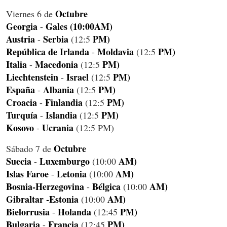
Octubre
Viernes 6 de
Georgia
Gales (10:00AM)
-
Austria
Serbia
PM)
-
(12:5
República de Irlanda
Moldavia
PM)
-
(12:5
Italia
Macedonia
PM)
-
(12:5
Liechtenstein
Israel
PM)
-
(12:5
España
Albania
PM)
-
(12:5
Croacia
Finlandia
PM)
-
(12:5
Turquía
Islandia
PM)
-
(12:5
Kosovo
Ucrania
-
(12:5 PM)
Octubre
Sábado 7 de
Suecia
Luxemburgo
AM)
-
(10:00
Islas Faroe
Letonia
AM)
-
(10:00
Bosnia-Herzegovina
Bélgica
AM)
-
(10:00
Gibraltar -Estonia
AM)
(10:00
Bielorrusia
Holanda
PM)
-
(12:45
Bulgaria
Francia
PM)
-
(12:45