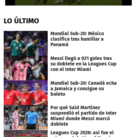
0
seconds
of
LO ÚLTIMO
52
seconds
Mundial Sub-20: México
clasifica tras humillar a
Panamá
Messi llegó a 921 goles tras
su doblete en la Leagues Cup
con el Inter Miami
Mundial Sub-20: Canadá echa
a Jamaica y consigue su
boleto
Por qué Said Martínez
suspendió el partido de Inter
Miami donde Messi marcó
doblete
Leagues Cup 2026: así fue el