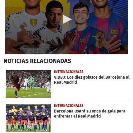
0
NOTICIAS
RELACIONADAS
seconds
of
9
INTERNACIONALES
minutes,
VIDEO: Los diez golazos del Barcelona al
35
Real Madrid
seconds
INTERNACIONALES
Barcelona usará su once de gala para
enfrentar al Real Madrid