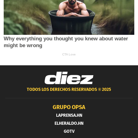
TODOS LOS DERECHOS RESERVADOS ®
2025
GRUPO OPSA
LAPRENSA.HN
ELHERALDO.HN
GOTV