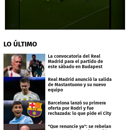
0
seconds
of
LO ÚLTIMO
1
minute,
4
La convocatoria del Real
seconds
Madrid para el partido de
este sábado en Budapest
Real Madrid anunció la salida
de Mastantuono y su nuevo
equipo
Barcelona lanzó su primera
oferta por Rodri y fue
rechazada: lo que pide el City
"Que renuncie ya": se rebelan