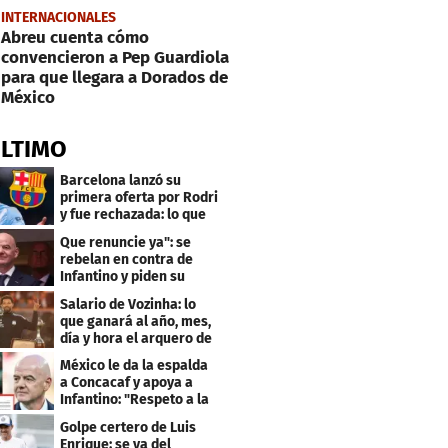
INTERNACIONALES
Abreu cuenta cómo
convencieron a Pep Guardiola
para que llegara a Dorados de
México
ÚLTIMO
Barcelona lanzó su
primera oferta por Rodri
y fue rechazada: lo que
pide el City
Que renuncie ya": se
rebelan en contra de
Infantino y piden su
salida de la FIFA
Salario de Vozinha: lo
que ganará al año, mes,
día y hora el arquero de
Cabo Verde
México le da la espalda
a Concacaf y apoya a
Infantino: "Respeto a la
gobernanza"
Golpe certero de Luis
Enrique: se va del