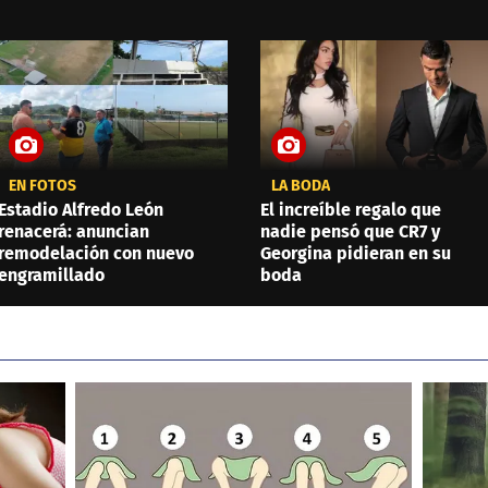
EN FOTOS
LA BODA
Estadio Alfredo León
El increíble regalo que
renacerá: anuncian
nadie pensó que CR7 y
remodelación con nuevo
Georgina pidieran en su
engramillado
boda