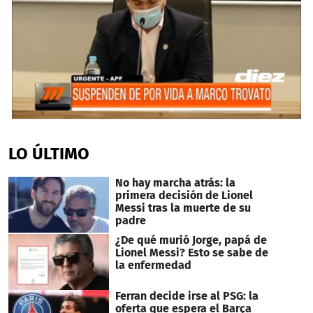
0
seconds
of
LO ÚLTIMO
2
minutes,
54
No hay marcha atrás: la
seconds
primera decisión de Lionel
Messi tras la muerte de su
padre
¿De qué murió Jorge, papá de
Lionel Messi? Esto se sabe de
la enfermedad
Ferran decide irse al PSG: la
oferta que espera el Barça