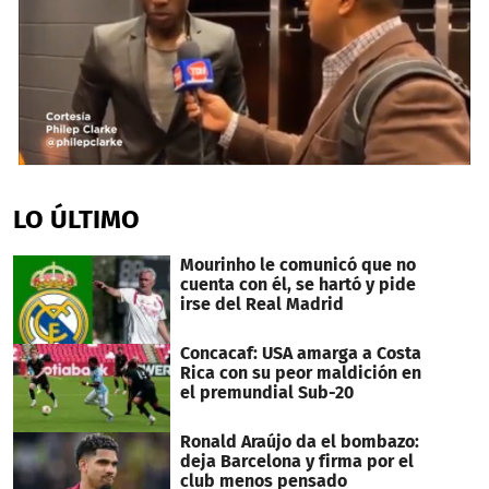
0
seconds
of
LO ÚLTIMO
1
minute,
15
Mourinho le comunicó que no
seconds
cuenta con él, se hartó y pide
irse del Real Madrid
Concacaf: USA amarga a Costa
Rica con su peor maldición en
el premundial Sub-20
Ronald Araújo da el bombazo:
deja Barcelona y firma por el
club menos pensado