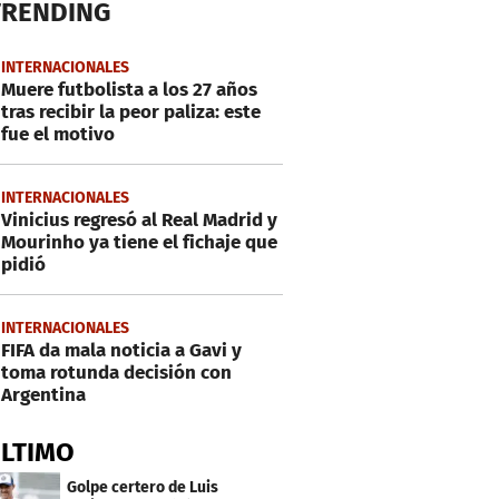
TRENDING
INTERNACIONALES
Muere futbolista a los 27 años
tras recibir la peor paliza: este
fue el motivo
INTERNACIONALES
Vinicius regresó al Real Madrid y
Mourinho ya tiene el fichaje que
pidió
INTERNACIONALES
FIFA da mala noticia a Gavi y
toma rotunda decisión con
Argentina
ÚLTIMO
Golpe certero de Luis