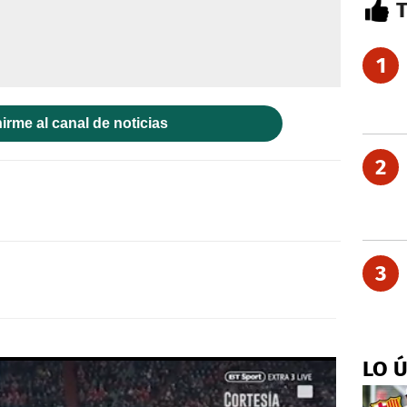
1
irme al canal de noticias
2
3
LO 