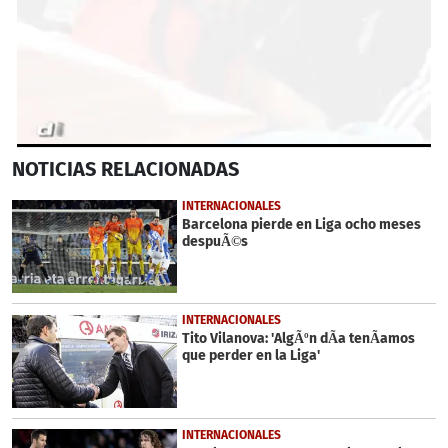
0
NOTICIAS
RELACIONADAS
seconds
of
32
INTERNACIONALES
seconds
Barcelona pierde en Liga ocho meses
despuÃ©s
INTERNACIONALES
Tito Vilanova: 'AlgÃºn dÃ­a tenÃ­amos
que perder en la Liga'
INTERNACIONALES