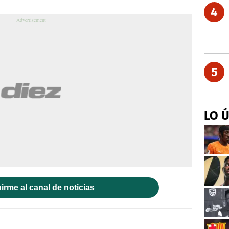
4
5
LO 
irme al canal de noticias