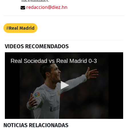
redaccion@diez.hn
Real Madrid
VIDEOS RECOMENDADOS
Real Sociedad vs Real Madrid 0-3
0
NOTICIAS
RELACIONADAS
seconds