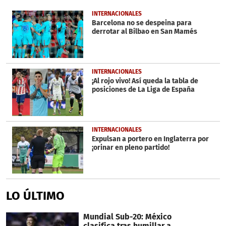
of
1
INTERNACIONALES
minute,
Barcelona no se despeina para
23
derrotar al Bilbao en San Mamés
seconds
INTERNACIONALES
¡Al rojo vivo! Así queda la tabla de
posiciones de La Liga de España
INTERNACIONALES
Expulsan a portero en Inglaterra por
¡orinar en pleno partido!
LO ÚLTIMO
Mundial Sub-20: México
clasifica tras humillar a