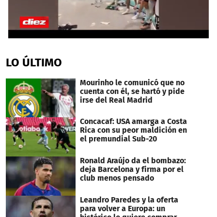
0
seconds
of
LO ÚLTIMO
44
seconds
Mourinho le comunicó que no
cuenta con él, se hartó y pide
irse del Real Madrid
Concacaf: USA amarga a Costa
Rica con su peor maldición en
el premundial Sub-20
Ronald Araújo da el bombazo:
deja Barcelona y firma por el
club menos pensado
Leandro Paredes y la oferta
para volver a Europa: un