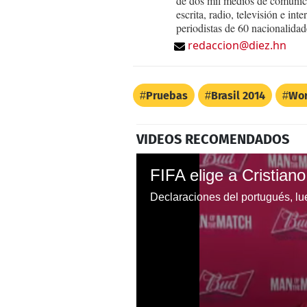
de dos mil medios de comunica
escrita, radio, televisión e in
periodistas de 60 nacionalidad
redaccion@diez.hn
Pruebas
Brasil 2014
Wor
VIDEOS RECOMENDADOS
Declaraciones del portugués, lue