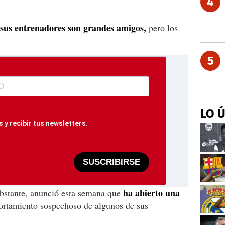
4
 sus entrenadores son grandes amigos,
pero los
5
LO 
 y recibir tus newsletters.
SUSCRIBIRSE
ha abierto una
obstante, anunció esta semana que
ortamiento sospechoso de algunos de sus