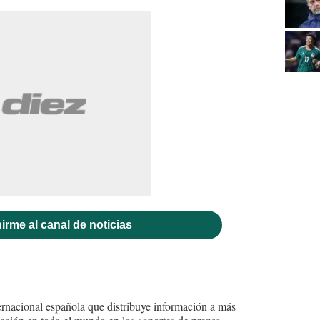
irme al canal de noticias
ernacional española que distribuye información a más