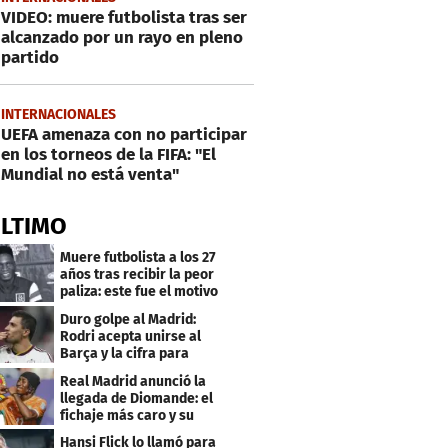
VIDEO: muere futbolista tras ser
alcanzado por un rayo en pleno
partido
INTERNACIONALES
UEFA amenaza con no participar
en los torneos de la FIFA: "El
Mundial no está venta"
ÚLTIMO
Muere futbolista a los 27
años tras recibir la peor
paliza: este fue el motivo
Duro golpe al Madrid:
Rodri acepta unirse al
Barça y la cifra para
cerrar su fichaje
Real Madrid anunció la
llegada de Diomande: el
fichaje más caro y su
contrato
Hansi Flick lo llamó para