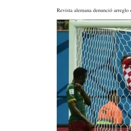
Revista alemana denunció arreglo 
X