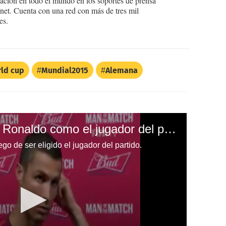
ción en todo el mundo en los soportes de prensa
ternet. Cuenta con una red con más de tres mil
es.
ld cup
Mundial2015
Alemana
FIFA elige a Cristiano Ronaldo como el jugador del partido
go de ser eligido el jugador del partido.