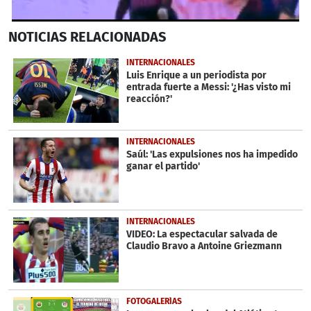
0
NOTICIAS
RELACIONADAS
seconds
of
54
INTERNACIONALES
seconds
Luis Enrique a un periodista por
entrada fuerte a Messi: '¿Has visto mi
reacción?'
INTERNACIONALES
Saúl: 'Las expulsiones nos ha impedido
ganar el partido'
INTERNACIONALES
VIDEO: La espectacular salvada de
Claudio Bravo a Antoine Griezmann
FOTOGALERÍAS