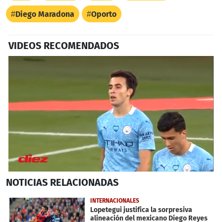
Diego Maradona
Oporto
VIDEOS RECOMENDADOS
0
NOTICIAS
RELACIONADAS
seconds
of
59
INTERNACIONALES
seconds
Lopetegui justifica la sorpresiva
alineación del mexicano Diego Reyes