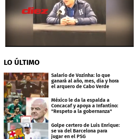
0
seconds
of
LO ÚLTIMO
3
minutes,
42
Salario de Vozinha: lo que
seconds
ganará al año, mes, día y hora
el arquero de Cabo Verde
México le da la espalda a
Concacaf y apoya a Infantino:
"Respeto a la gobernanza"
Golpe certero de Luis Enrique:
se va del Barcelona para
jugar en el PSG