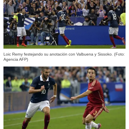
X
Loic Remy festejando su anotación con Valbuena y Sissoko. (Foto:
Agencia AFP)