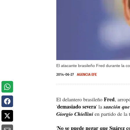
El atacante brasileño Fred durante la c
2014-06-27
AGENCIA EFE
Fred
El delantero brasileño
, arrop
demasiado severa
'
' la
sanción que
Giorgio Chiellini
en partido de la 
No se puede negar que Suárez c
'