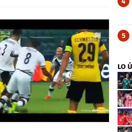
4
5
LO 