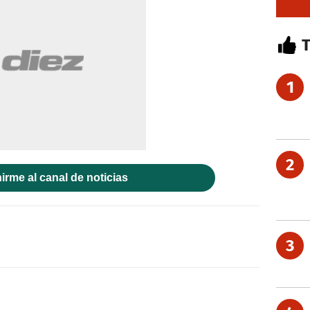
1
2
irme al canal de noticias
3