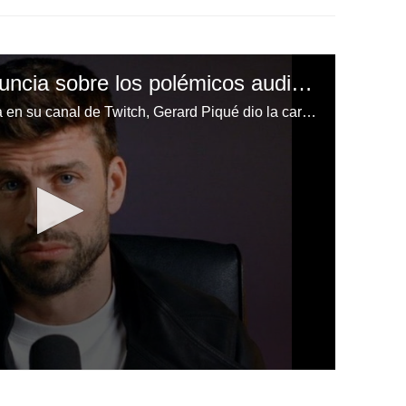
Gerard Piqué se pronuncia sobre los polémicos audios con Rubiales: “Lo que hicimos es legal”
En una rueda de prensa ofrecida en su canal de Twitch, Gerard Piqué dio la cara sobre los audios y su intermediación en organizar la Supercopa de España en Arabia Saudita.