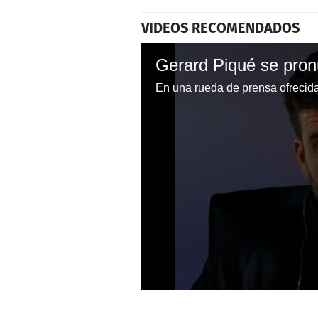
VIDEOS RECOMENDADOS
0
seconds
of