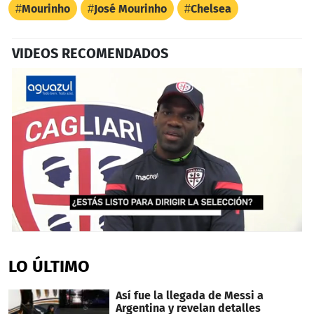
Mourinho
José Mourinho
Chelsea
VIDEOS RECOMENDADOS
0
seconds
of
LO ÚLTIMO
3
minutes,
25
Así fue la llegada de Messi a
seconds
Argentina y revelan detalles