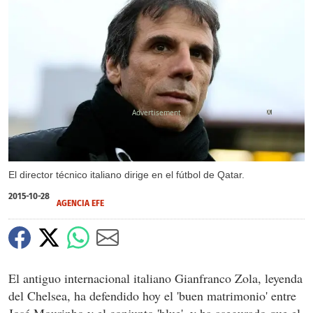
X
X
X
El director técnico italiano dirige en el fútbol de Qatar.
2015-10-28
AGENCIA EFE
El antiguo internacional italiano Gianfranco Zola, leyenda
del Chelsea, ha defendido hoy el 'buen matrimonio' entre
José Mourinho y el conjunto 'blue', y ha asegurado que el