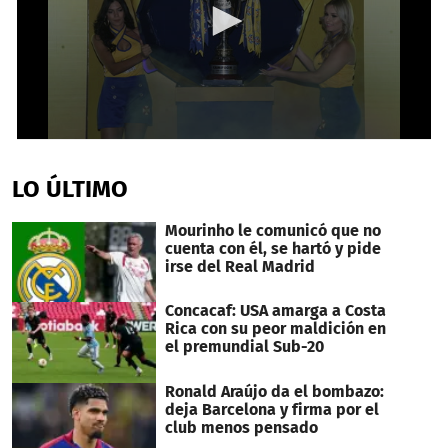
0
seconds
of
LO ÚLTIMO
2
minutes,
10
Mourinho le comunicó que no
seconds
cuenta con él, se hartó y pide
irse del Real Madrid
Concacaf: USA amarga a Costa
Rica con su peor maldición en
el premundial Sub-20
Ronald Araújo da el bombazo:
deja Barcelona y firma por el
club menos pensado