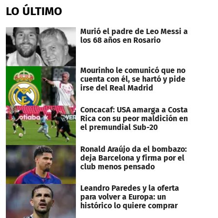
of
LO ÚLTIMO
24
seconds
Murió el padre de Leo Messi a
los 68 años en Rosario
Mourinho le comunicó que no
cuenta con él, se hartó y pide
irse del Real Madrid
Concacaf: USA amarga a Costa
Rica con su peor maldición en
el premundial Sub-20
Ronald Araújo da el bombazo:
deja Barcelona y firma por el
club menos pensado
Leandro Paredes y la oferta
para volver a Europa: un
histórico lo quiere comprar