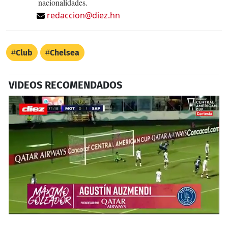
nacionalidades.
redaccion@diez.hn
Club
Chelsea
VIDEOS RECOMENDADOS
0
seconds