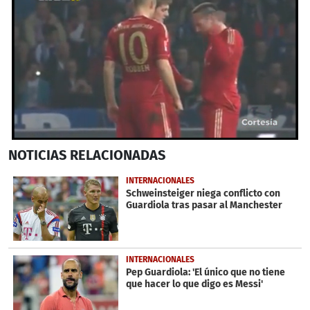
0
NOTICIAS
RELACIONADAS
seconds
of
34
INTERNACIONALES
seconds
Schweinsteiger niega conflicto con
Guardiola tras pasar al Manchester
INTERNACIONALES
Pep Guardiola: 'El único que no tiene
que hacer lo que digo es Messi'