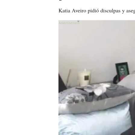
Katia Aveiro pidió disculpas y ase
X
X