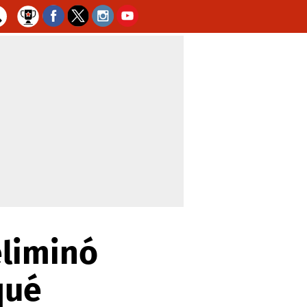
eliminó
iqué