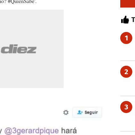
no? #QuienSabe'.
1
2
3