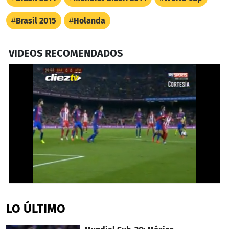
Brasil 2015
Holanda
VIDEOS RECOMENDADOS
0
seconds
of
LO ÚLTIMO
2
minutes,
52