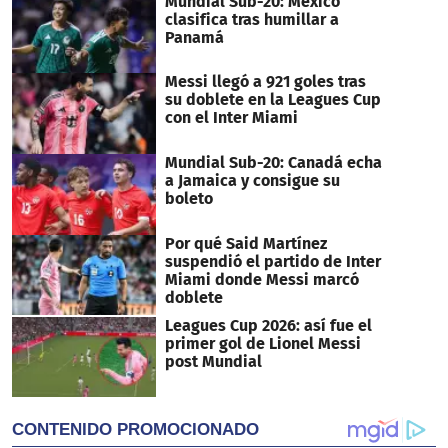
Mundial Sub-20: México
seconds
clasifica tras humillar a
Panamá
Messi llegó a 921 goles tras
su doblete en la Leagues Cup
con el Inter Miami
Mundial Sub-20: Canadá echa
a Jamaica y consigue su
boleto
Por qué Said Martínez
suspendió el partido de Inter
Miami donde Messi marcó
doblete
Leagues Cup 2026: así fue el
primer gol de Lionel Messi
post Mundial