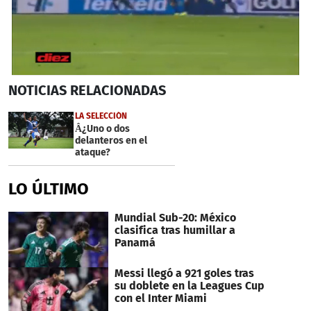
0
NOTICIAS
RELACIONADAS
seconds
of
1
LA SELECCIÓN
minute,
Â¿Uno o dos
15
delanteros en el
seconds
ataque?
LO ÚLTIMO
Mundial Sub-20: México
clasifica tras humillar a
Panamá
Messi llegó a 921 goles tras
su doblete en la Leagues Cup
con el Inter Miami