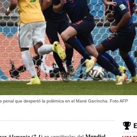
 de penal que despertó la polémica en el Mané Garrincha. Foto AFP
Mundial-
por Alemania (7-1)
en semifinales del