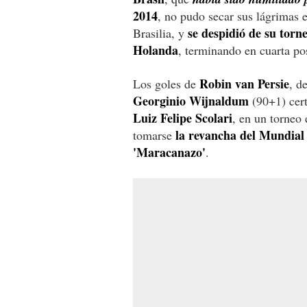
2014
, no pudo secar sus lágrimas e
se despidió de su torn
Brasilia, y
Holanda
, terminando en cuarta po
Robin van Persie
Los goles de
, d
Georginio Wijnaldum
(90+1) certi
Luiz Felipe Scolari
, en un torneo 
la revancha del Mundial
tomarse
'Maracanazo'
.