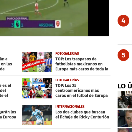
4
5
FOTOGALERÍAS
án a
TOP: Los traspasos de
 en las
futbolistas mexicanos en
 de
Europa más caros de toda la
historia
FOTOGALERÍAS
LO 
 es el
TOP: Los 25
 del
centroamericanos más
de el
caros en el fútbol de Europa
INTERNACIONALES
ugarán los
Los dos clubes que buscan
la Europa
el fichaje de Ricky Centurión