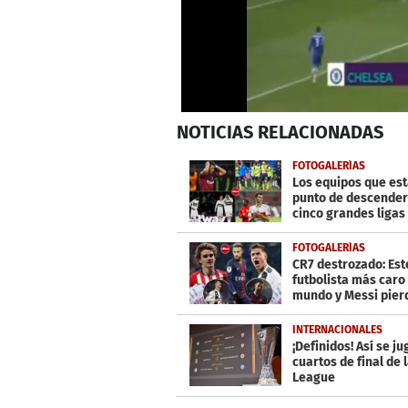
0
NOTICIAS
RELACIONADAS
seconds
of
2
FOTOGALERÍAS
minutes,
Los equipos que est
20
punto de descender
seconds
Volume
cinco grandes ligas
0%
Europa
FOTOGALERÍAS
CR7 destrozado: Este
futbolista más caro
mundo y Messi pier
trono
INTERNACIONALES
¡Definidos! Así se j
cuartos de final de 
League