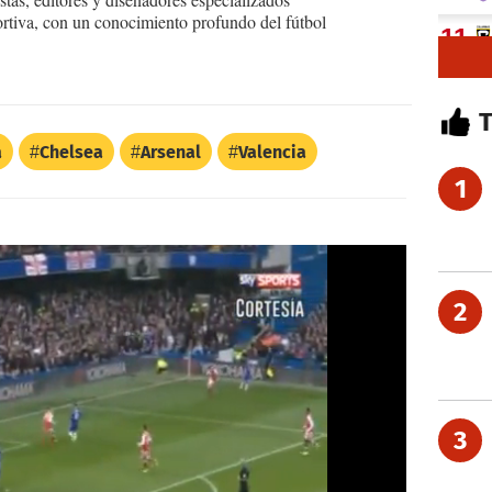
ortiva, con un conocimiento profundo del fútbol
a
Chelsea
Arsenal
Valencia
1
2
3