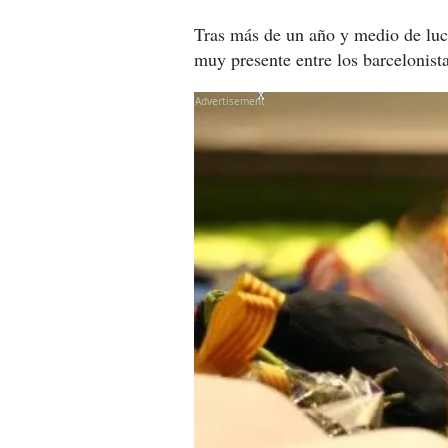
Tras más de un año y medio de luch
muy presente entre los barcelonista
X
X
X
X