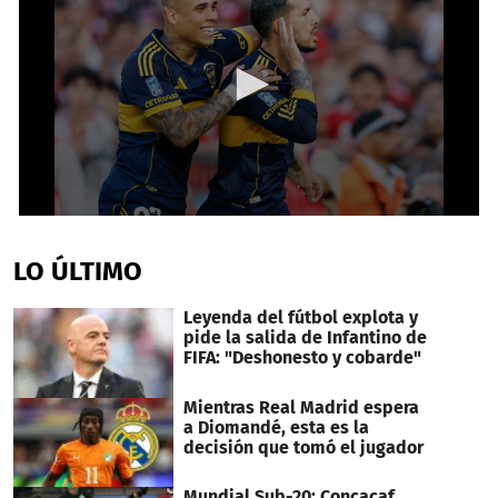
0
seconds
of
LO ÚLTIMO
2
minutes,
31
Leyenda del fútbol explota y
seconds
pide la salida de Infantino de
FIFA: "Deshonesto y cobarde"
Mientras Real Madrid espera
a Diomandé, esta es la
decisión que tomó el jugador
Mundial Sub-20: Concacaf